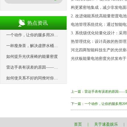
构更紧密地集成，减少非发电面
2. 改进储能系统高能量密度
热点资讯
电池管理系统优化：通过智能电
3. 系统级优化轻量化设计：
一个动作，让你的腿多用20年！ #腿部 #运动 #锻炼 #健身 #赵之心运动健身
热管理优化：设计高效的热管理
一杯瘦身茶，解决虚胖水桶腰， 清除废物湿气， 瘦到90斤不是梦！
河北四两智能科技生产的光伏座
如何提升光伏座椅的能量密度
光伏板能量电池密度光伏发布于
雷达手表有误差的原因——雷达重庆手表专修
如何使关系不好的同僚对你感激跪舔？
上一篇：
雷达手表有误差的原因——
下一篇：
一个动作，让你的腿多用20年！
首页
|
关于速盈娱乐
|