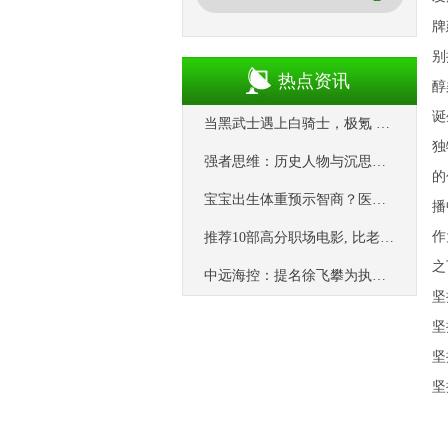
牌
别
热点资讯
醇
诞
当黑武士遇上白骑士，极氪 9X 玩的是豪华双面杀_考验_白色_飞桥
独
强者思维：历史人物与沉思的力量
的
宝宝出生体重预示智商？医生揭秘：真正的标准在这里
播
作
推荐10部高分职场电影, 比老板的鸡汤管用100倍!
之
中远海控：提名徐飞攀为执行董事候选人并任副总经理，潘志刚任总会计师
坚
坚
坚
坚