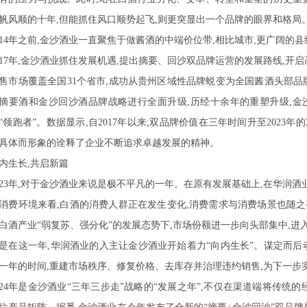
帆风顺的十年,但能抓住风口顺势起飞,则更突显出一个品牌的眼界和格局
014年之前,金沙酒业一直聚焦于做酱酒的中端价位带,相比城市,更广阔
017年,金沙酒业抓住发展机遇,提出摘要、回沙双品牌运营的发展路线,开启
售市场覆盖全国31个省市,成功从贵州区域性品牌蜕变为全国酱酒头部品牌的
摘要酒和金沙回沙酒品牌战略进行全面升级,历经十余年的重塑升级,金
“领跑者”。数据显示,自2017年以来,双品牌价值在三年时间升至2023年的2
具体而形象的诠释了企业不断追求卓越发展的精神。
内生长,共启新篇
023年,对于金沙酒业来说是极不平凡的一年。在原有发展基础上,在华润酒
消费环境来看,白酒的消费人群正在发生变化,消费需求与消费场景也随之
白酒产业“弱复苏、强分化”的发展态势下,市场份额进一步向头部集中,进
是在这一年,华润酒业的入主让金沙酒业开始着力“向内生长”。谋定而后
一年的时间,重建市场秩序、修复价格、去库存并治理违约销售,为下一步
024年是金沙酒业“三年三步走”战略的“发展之年”,不仅在渠道端将传统