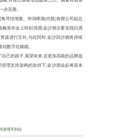
牌战略,并推出摘要珍品版第三代、摘要诗酒系
进一步完善。
视角寻找增量。华润啤酒(控股)有限公司副总
牌战略发布会上特别强调,金沙酒业要实现白酒
资源进行互补,与此同时,金沙回沙酒将持续
面推动数字化赋能。
了自己的路子,展望未来,在更加高能的品牌战
管理支持架构的加持下,金沙酒业必将迎来
行为管理不到位