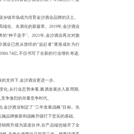
。
的县级乡镇市场成为培育金沙酒业品牌的沃土。
高端化、名酒化的新篇章。2019年,金沙酒业
“种子选手”。2021年,金沙酒业再次对旗
沙酒业已然从曾经的“追赶者”逐渐成长为行
084.74亿,不仅书写了全新的行业增长奇迹,
业的支持下,金沙酒业更进一步。
变化;从行业态势来看,酱酒发展步入新周期,
入竞争激烈的存量竞争时代。
动,金沙酒业制定了“三年发展战略”目标。先
实施品牌焕新和战略升级打下坚实的基础。
的经销商升级为渠道伙伴,在产品端也铺开了全