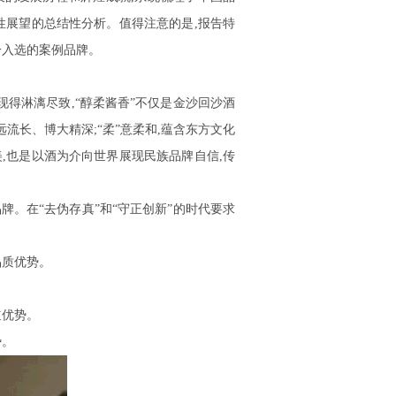
性展望的总结性分析。值得注意的是,报告特
一入选的案例品牌。
现得淋漓尽致,“醇柔酱香”不仅是金沙回沙酒
远流长、博大精深;“柔”意柔和,蕴含东方文化
,也是以酒为介向世界展现民族品牌自信,传
。在“去伪存真”和“守正创新”的时代要求
品质优势。
道优势。
势。