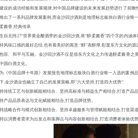
建设的成功经验和发展规律,对中国品牌建设的未来发展趋势进行了前瞻
推出了一系列品牌发展案例,而金沙回沙酒则是地理标志板块白酒行业唯
柔酱香,经典传承
生自北纬27°世界黄金酿酒带的金沙回沙酒,将“醇柔酱香”四个字的内涵体
特风味口感的最好总结,也有着美好的寓意:“醇”表醇厚,彰显东方文化的源
包容、和平与互融。金沙回沙酒不仅是借东方文化之力传递醇柔酱香之美
中国白酒文化。
为《中国品牌十年路》发展报告地理标志板块白酒行业唯一入选的案例品牌
下,金沙酒业也确立了自己的发展策略,即“六大坚持,打造四大优势”:
持传统工艺与创新赋能相结合、坚持高标准与精益生产相结合,打造产品
持产品品质表达与文化赋能相结合,打造品牌优势。
持战略合作与模式创新相结合、坚持卓越服务与管理赋能相结合,打造渠
持以消费者需求为出发点和落脚点与内容创新相结合,打造消费者体验优