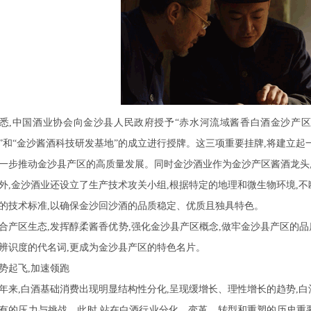
悉,中国酒业协会向金沙县人民政府授予“赤水河流域酱香白酒金沙产区
”和“金沙酱酒科技研发基地”的成立进行授牌。这三项重要挂牌,将建立起
一步推动金沙县产区的高质量发展。同时金沙酒业作为金沙产区酱酒龙头
外,金沙酒业还设立了生产技术攻关小组,根据特定的地理和微生物环境,
的技术标准,以确保金沙回沙酒的品质稳定、优质且独具特色。
合产区生态,发挥醇柔酱香优势,强化金沙县产区概念,做牢金沙县产区的品
辨识度的代名词,更成为金沙县产区的特色名片。
势起飞,加速领跑
年来,白酒基础消费出现明显结构性分化,呈现缓增长、理性增长的趋势,
有的压力与挑战。此时,站在白酒行业分化、变革、转型和重塑的历史重