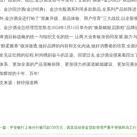
位产品矩阵。据悉,金沙酒业在今年发布了全新的“摘要+金沙回沙”双品
、金沙回沙酒(金沙经典)、金沙光瓶酒系列等多款新品,全系列产品矩阵
外,金沙酒业还打响了“形象升级、新品体验、用户培育”三大战役,以全新
、金沙酒业总经理范世凯在2024年1月11日举办的“焕新赋能启新程”品
啤酒目标战略的统一与组织文化的统一,让两大业务板块协同发展,能力与
“醇柔酱香”做深做透,做好品牌的内容和文化内涵,做好消费者的培育,全
史见证壮阔的征程,时间镌刻奋斗的足迹。回望过去,金沙酒业摸索着蹚出
体系、更加全面的产品策略矩阵、更加强力的渠道赋能建设、更加完善的
加辉煌的十年、百年!
文来源：财经报道网
一篇：
平安银行上海分行被罚款150万元，因其流动资金贷款管理严重不审慎和员工