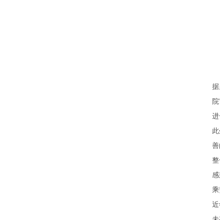
据
院
进
此
善
整
感
乘
近
未