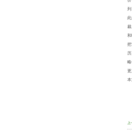
价
列
此
裁
和
把
历
略
更
本
上