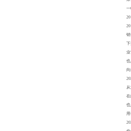
一
2
2
销
下
业
也
向
2
从
在
也
用
2